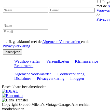
Ik g
met de
A
Voorwa
de
Privacyv
Ik ga akkoord met de
Algemene Voorwaarden
en de
Privacyverklaring
Inschrijven
Webshop vragen
Verzendkosten
Klantenservice
Retourneren
Algemene voorwaarden
Cookieverklaring
Disclaimer
Privacyverklaring
Inloggen
Beschikbare betaalmethoden
Copyright © 2026 Milena's Vintage Garage. Alle rechten
voorbehouden.