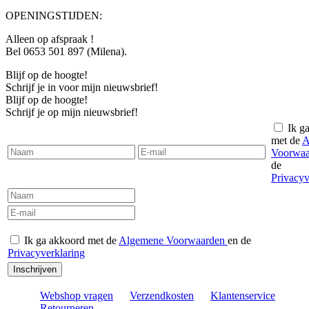
OPENINGSTIJDEN:
Alleen op afspraak !
Bel 0653 501 897 (Milena).
Blijf op de hoogte!
Schrijf je in voor mijn nieuwsbrief!
Blijf op de hoogte!
Schrijf je op mijn nieuwsbrief!
Ik g
met de
A
Voorwa
de
Privacyv
Ik ga akkoord met de
Algemene Voorwaarden
en de
Privacyverklaring
Inschrijven
Webshop vragen
Verzendkosten
Klantenservice
Retourneren