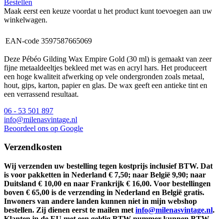
Bestellen
Maak eerst een keuze voordat u het product kunt toevoegen aan uw
winkelwagen.
EAN-code
3597587665069
Deze Pébéo Gilding Wax Empire Gold (30 ml) is gemaakt van zeer
fijne metaaldeeltjes bekleed met was en acryl hars. Het produceert
een hoge kwaliteit afwerking op vele ondergronden zoals metaal,
hout, gips, karton, papier en glas. De wax geeft een antieke tint en
een verrassend resultaat.
06 - 53 501 897
info@milenasvintage.nl
Beoordeel ons op Google
Verzendkosten
Wij verzenden uw bestelling tegen kostprijs inclusief BTW. Dat
is voor pakketten in Nederland € 7,50; naar België 9,90; naar
Duitsland € 10,00 en naar Frankrijk € 16,00. Voor bestellingen
boven € 65,00 is de verzending in Nederland en België gratis.
Inwoners van andere landen kunnen niet in mijn webshop
bestellen. Zij dienen eerst te mailen met
info@milenasvintage.nl
.
Klanten in de EU met een geldig BTW-nummer kunnen BTW-